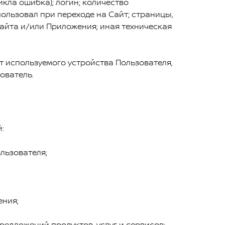
кла ошибка); логин; количество
ользовал при переходе на Сайт; страницы,
айта и/или Приложения; иная техническая
от используемого устройства Пользователя,
ователь.
:
льзователя;
ения;
едложений продуктов, услуг и сервисов;