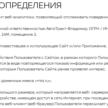
ОПРЕДЕЛЕНИЯ
нт веб-аналитики, позволяющий отслеживать поведени
нной ответственностью АвтоТракт-Владимир; ОГРН / ИН
. 24М, помещение 2;
, повестившее и использующее Сайт и/или Приложение;
йствия Пользователя с Сайтом, в рамках которого Пол
тся (в виде повторяющегося показа) информация или р
 которым Пользователь Сайта ранее проявлял интерес;
х доменные имена «mts.ru»;
большого размера, который направляется веб- серверо
ройстве, имеющем доступ в сеть Интернет, при посеще
а веб-клиент (веб-браузер) Пользователя пересылает 