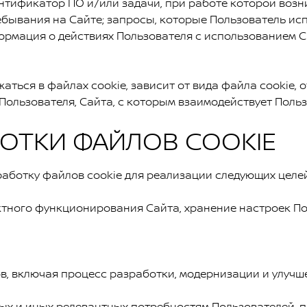
тификатор ПО и/или задачи, при работе которой возни
бывания на Сайте; запросы, которые Пользователь исп
рмация о действиях Пользователя с использованием С
ться в файлах cookie, зависит от вида файла cookie, 
Пользователя, Сайта, с которым взаимодействует Польз
ТКИ ФАЙЛОВ COOKIE
отку файлов cookie для реализации следующих целей
ктного функционирования Сайта, хранение настроек По
сов, включая процесс разработки, модернизации и улучш
 и иных релевантных потребностям Пользователей, пр