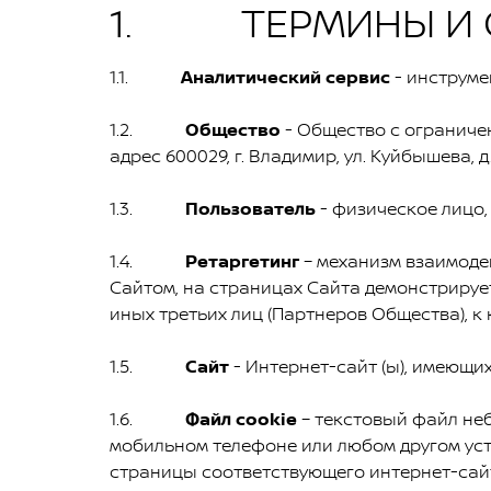
1. ТЕРМИНЫ И 
1.1.
Аналитический сервис
- инструме
1.2.
Общество
- Общество с ограниче
адрес 600029, г. Владимир, ул. Куйбышева, д
1.3.
Пользователь
- физическое лицо
1.4.
Ретаргетинг
– механизм взаимоде
Сайтом, на страницах Сайта демонстрируе
иных третьих лиц (Партнеров Общества), к
1.5.
Сайт
- Интернет-сайт (ы), имеющи
1.6.
Файл сookie
– текстовый файл не
мобильном телефоне или любом другом уст
страницы соответствующего интернет-сайт